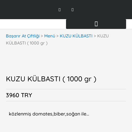
Skip
F
I
to
a
n
c
s
content
e
t
b
a
o
g
o
r
k
a
Başarır At Çiftliği
>
Menü
>
KUZU KÜLBASTI
>
KUZU
-
m
KÜLBASTI ( 1000 gr )
f
KUZU KÜLBASTI ( 1000 gr )
3960 TRY
közlenmiş domates,biber,soğan ile…