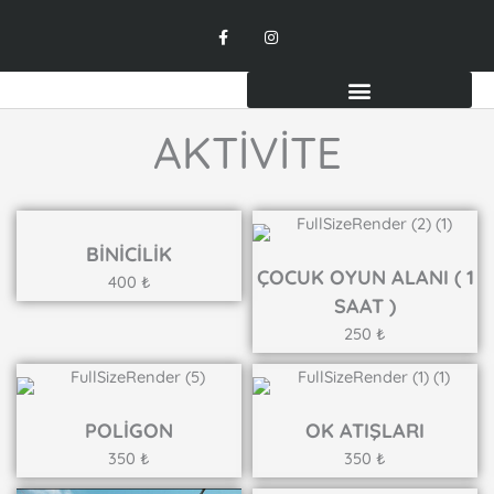
Skip
F
I
to
a
n
c
s
content
e
t
b
a
o
g
o
r
k
a
AKTİVİTE
-
m
f
BİNİCİLİK
ÇOCUK OYUN ALANI ( 1
400 ₺
SAAT )
250 ₺
POLİGON
OK ATIŞLARI
350 ₺
350 ₺