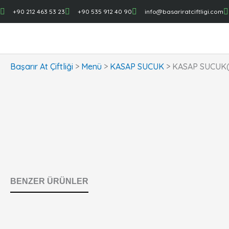
Skip
+90 212 463 53 23
+90 535 912 40 90
info@basariratciftligi.com
to
content
Başarır At Çiftliği
>
Menü
>
KASAP SUCUK
>
KASAP SUCUK( 
BENZER ÜRÜNLER